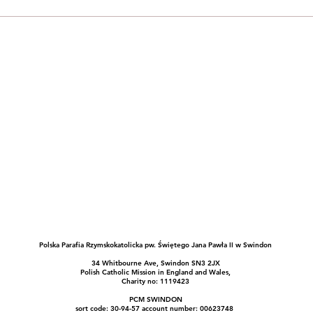
Polska Parafia Rzymskokatolicka pw. Świętego Jana Pawła II w Swindon
34 Whitbourne Ave, Swindon SN3 2JX
Polish Catholic Mission in England and Wales,
Charity no: 1119423
PCM SWINDON
sort code: 30-94-57 account number: 00623748