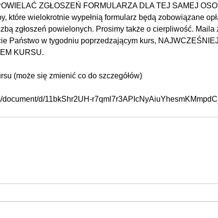
 POWIELAĆ ZGŁOSZEŃ FORMULARZA DLA TEJ SAMEJ OSO
które wielokrotnie wypełnią formularz będą zobowiązane opła
iczbą zgłoszeń powielonych. Prosimy także o cierpliwość. Maila
ie Państwo w tygodniu poprzedzającym kurs, NAJWCZEŚNIE
EM KURSU.
rsu (może się zmienić co do szczegółów)
com/document/d/11bkShr2UH-r7qml7r3APIcNyAiuYhesmKMmpdC