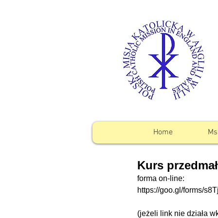
Home
Ms
Kurs przedmał
forma on-line:
https://goo.gl/forms/
(jeżeli link nie działa