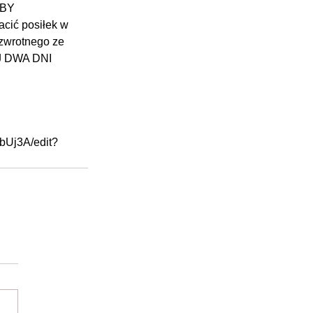
BY 
cić posiłek w 
 zwrotnego ze 
J DWA DNI 
bUj3A/edit?