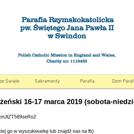
Parafia Rzymskokatolicka
pw. Świętego Jana Pawła II
w Swindon
Polish Catholic Mission in England and Wales,
Charity no: 1119423
ze Święte
Sakramenty
Parafia
Dom Paraf
żeński 16-17 marca 2019 (sobota-niedzi
s8TjmJtZT589seRo2
 wklej go w wyszukiwarkę lub znajdź nas na fb)