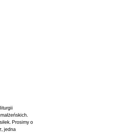
turgii 
małżeńskich. 
iłek. Prosimy o 
, jedna 