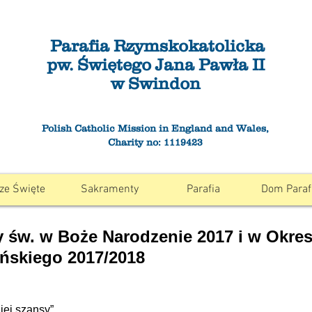
Parafia Rzymskokatolicka
pw. Świętego Jana Pawła II
w Swindon
Polish Catholic Mission in England and Wales,
Charity no: 1119423
ze Święte
Sakramenty
Parafia
Dom Paraf
 św. w Boże Narodzenie 2017 i w Okres
ńskiego 2017/2018
iej szansy”