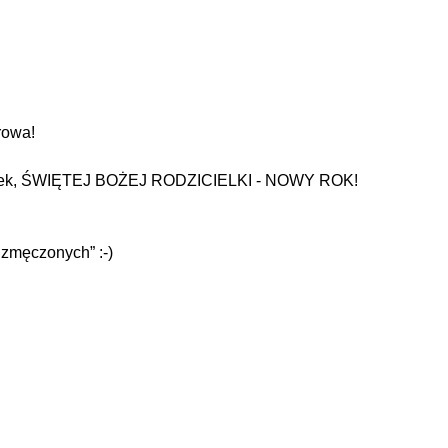
rowa!
iałek, ŚWIĘTEJ BOŻEJ RODZICIELKI - NOWY ROK!
 zmęczonych” :-)