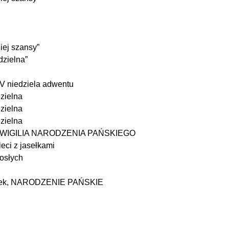
iej szansy”
dzielna”
IV niedziela adwentu
zielna
zielna
zielna
a,  WIGILIA NARODZENIA PAŃSKIEGO
ieci z jasełkami
rosłych
iałek, NARODZENIE PAŃSKIE