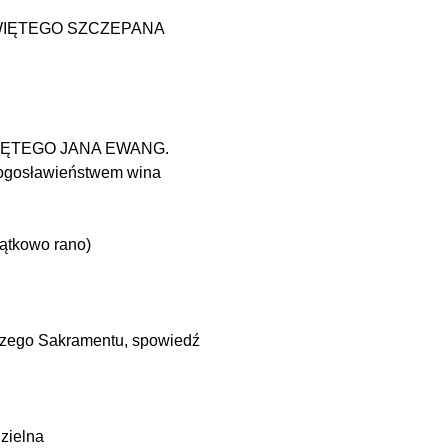
 ŚWIĘTEGO SZCZEPANA
ŚWIĘTEGO JANA EWANG.
łogosławieństwem wina
jątkowo rano)
szego Sakramentu, spowiedź
zielna