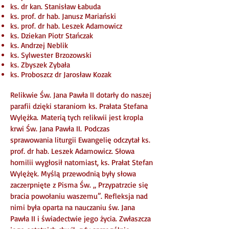
ks. dr kan. Stanisław Łabuda
ks. prof. dr hab. Janusz Mariański
ks. prof. dr hab. Leszek Adamowicz
ks. Dziekan Piotr Stańczak
ks. Andrzej Neblik
ks. Sylwester Brzozowski
ks. Zbyszek Zybała
ks. Proboszcz dr Jarosław Kozak
Relikwie Św. Jana Pawła II dotarły do naszej
parafii dzięki staraniom ks. Prałata Stefana
Wylężka. Materią tych relikwii jest kropla
krwi Św. Jana Pawła II. Podczas
sprawowania liturgii Ewangelię odczytał ks.
prof. dr hab. Leszek Adamowicz. Słowa
homilii wygłosił natomiast, ks. Prałat Stefan
Wylężęk. Myślą przewodnią były słowa
zaczerpnięte z Pisma Św. „ Przypatrzcie się
bracia powołaniu waszemu”. Refleksja nad
nimi była oparta na nauczaniu św. Jana
Pawła II i świadectwie jego życia. Zwłaszcza